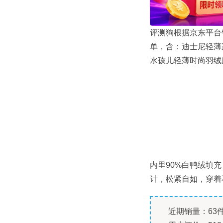
评测狗根据京东平台
单，含：迪士尼轻薄
水孩儿轻薄时尚羽绒
内里90%白鸭绒填
计，松紧自如，穿着
近期销量：63