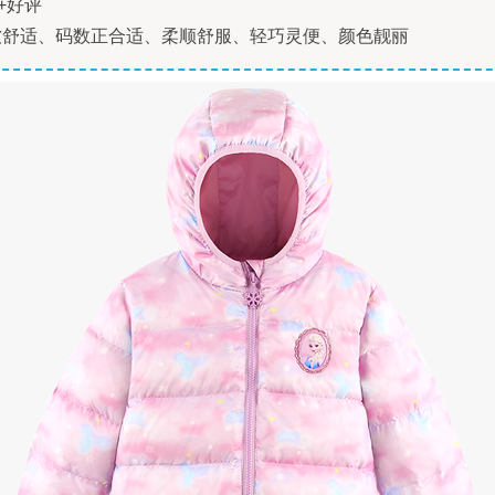
+好评
软舒适、码数正合适、柔顺舒服、轻巧灵便、颜色靓丽