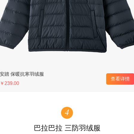
安踏 保暖抗寒羽绒服
查看详情
￥239.00
4
巴拉巴拉 三防羽绒服