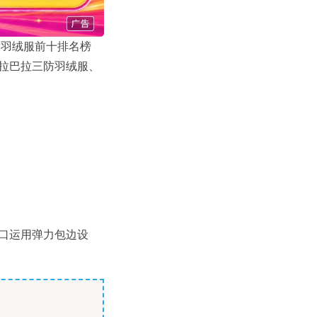
童羽绒服前十排名榜
拉巴拉三防羽绒服、
口运用弹力包边设