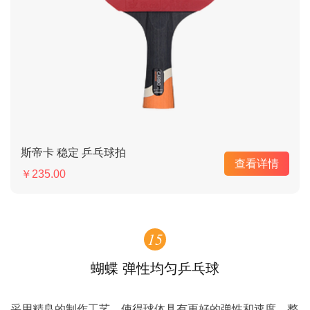
斯帝卡 稳定 乒乓球拍
查看详情
￥235.00
15
蝴蝶 弹性均匀乒乓球
采用精良的制作工艺，使得球体具有更好的弹性和速度，整