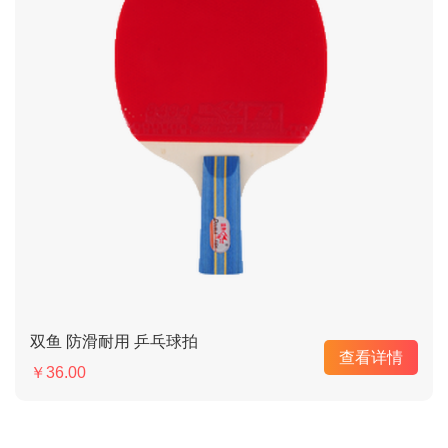
双鱼 防滑耐用 乒乓球拍
查看详情
￥36.00