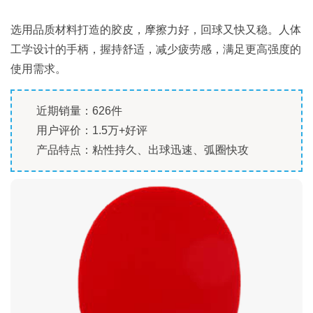
选用品质材料打造的胶皮，摩擦力好，回球又快又稳。人体
工学设计的手柄，握持舒适，减少疲劳感，满足更高强度的
使用需求。
近期销量：626件
用户评价：1.5万+好评
产品特点：粘性持久、出球迅速、弧圈快攻