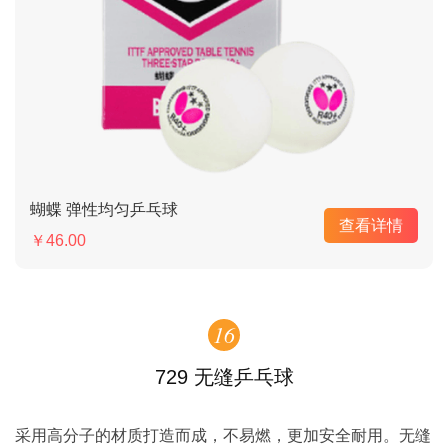
蝴蝶 弹性均匀乒乓球
查看详情
￥46.00
16
729 无缝乒乓球
采用高分子的材质打造而成，不易燃，更加安全耐用。无缝