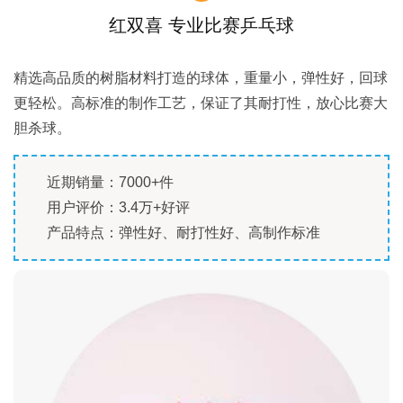
红双喜 专业比赛乒乓球
精选高品质的树脂材料打造的球体，重量小，弹性好，回球
更轻松。高标准的制作工艺，保证了其耐打性，放心比赛大
胆杀球。
近期销量：7000+件
用户评价：3.4万+好评
产品特点：弹性好、耐打性好、高制作标准