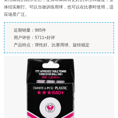
体结实耐打。可以当做训练用球，也可以在比赛时使用，适
应场景广泛。
近期销量：985件
用户评价：5711+好评
产品特点：弹性好、比赛用球、旋转稳定