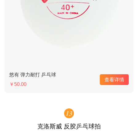
悠有 弹力耐打 乒乓球
查看详情
￥50.00
13
克洛斯威 反胶乒乓球拍