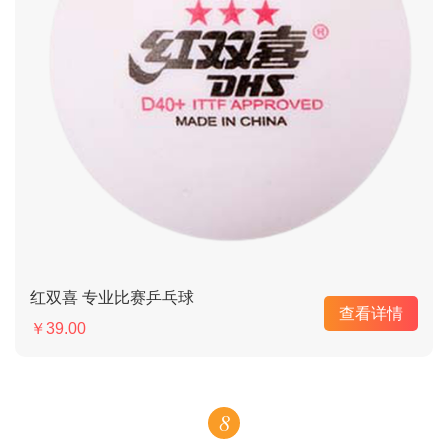
红双喜 专业比赛乒乓球
查看详情
￥39.00
8