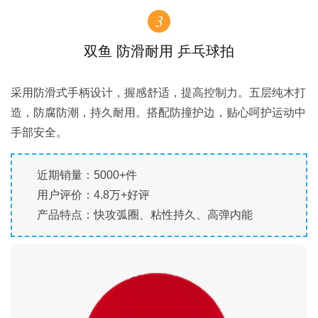
3
双鱼 防滑耐用 乒乓球拍
采用防滑式手柄设计，握感舒适，提高控制力。五层纯木打
造，防腐防潮，持久耐用。搭配防撞护边，贴心呵护运动中
手部安全。
近期销量：5000+件
用户评价：4.8万+好评
产品特点：快攻弧圈、粘性持久、高弹内能