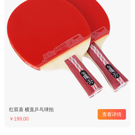
红双喜 横直乒乓球拍
查看详情
￥199.00