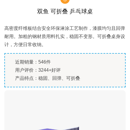
双鱼 可折叠 乒乓球桌
高密度纤维板结合安全环保淋涂工艺制作，漆膜均匀且回弹
耐用。加粗的钢材质用料扎实，稳固不变形。可折叠桌身设
计，方便日常收纳。
近期销量：546件
用户评价：3244+好评
产品特点：稳固、回弹、可折叠