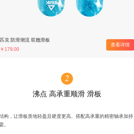
匹克 防滑潮流 双翘滑板
查看详情
￥179.00
2
沸点 高承重顺滑 滑板
结构，让滑板质地轻盈且硬度更高。搭配高承重的精密轴承加持
耍。