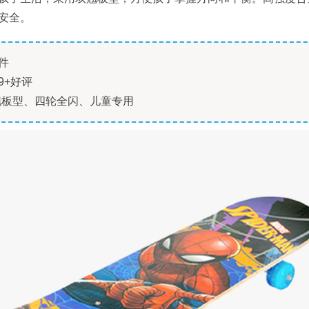
安全。
件
9+好评
翘板型、四轮全闪、儿童专用