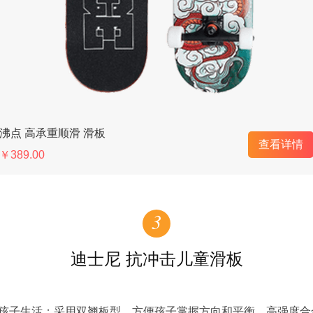
沸点 高承重顺滑 滑板
查看详情
￥389.00
3
迪士尼 抗冲击儿童滑板
孩子生活；采用双翘板型，方便孩子掌握方向和平衡。高强度合