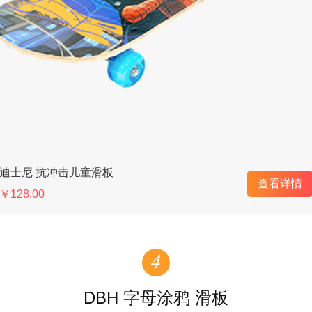
迪士尼 抗冲击儿童滑板
查看详情
￥128.00
4
DBH 字母涂鸦 滑板