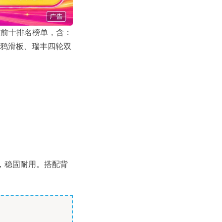
板前十排名榜单，含：
涂鸦滑板、瑞丰四轮双
，稳固耐用。搭配背