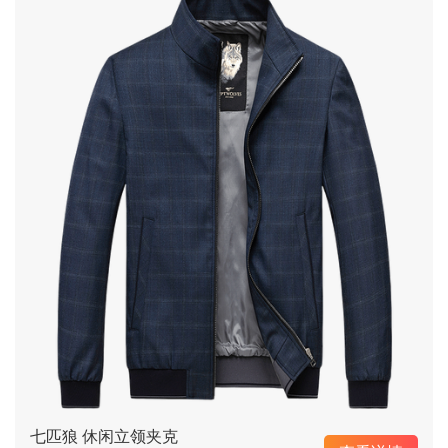
七匹狼 休闲立领夹克